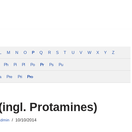
L
M
N
O
P
Q
R
S
T
U
V
W
X
Y
Z
Ph
Pi
Pl
Po
Pr
Ps
Pu
a
Pre
Pri
Pro
(ingl. Protamines)
admin
10/10/2014