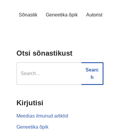
Sõnastik
Geneetika õpik
Autorist
Otsi sõnastikust
Searc
h
Kirjutisi
Meedias ilmunud artiklid
Geneetika õpik