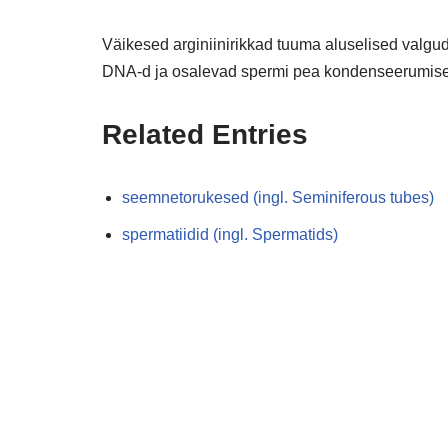
Väikesed arginiinirikkad tuuma aluselised valgu
DNA-d ja osalevad spermi pea kondenseerumise
Related Entries
seemnetorukesed (ingl. Seminiferous tubes)
spermatiidid (ingl. Spermatids)