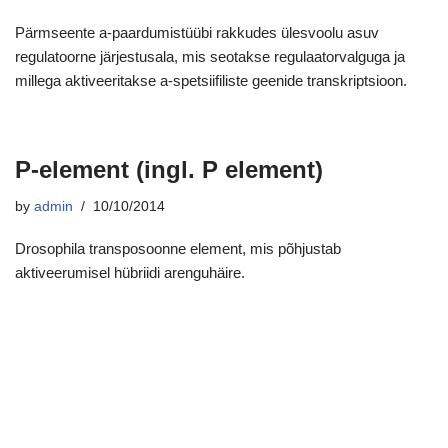
Pärmseente a-paardumistüübi rakkudes ülesvoolu asuv
regulatoorne järjestusala, mis seotakse regulaatorvalguga ja
millega aktiveeritakse a-spetsiifiliste geenide transkriptsioon.
P-element (ingl. P element)
by
admin
10/10/2014
Drosophila transposoonne element, mis põhjustab
aktiveerumisel hübriidi arenguhäire.