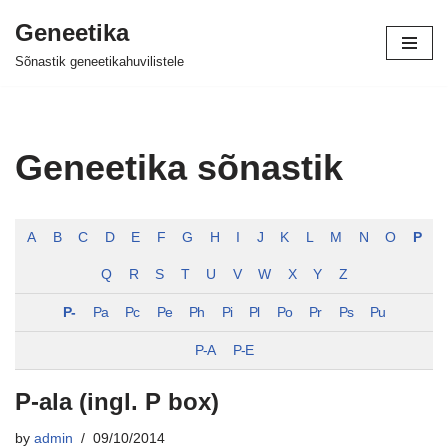
Geneetika
Skip
Sõnastik geneetikahuvilistele
to
content
Geneetika sõnastik
A
B
C
D
E
F
G
H
I
J
K
L
M
N
O
P
Q
R
S
T
U
V
W
X
Y
Z
P-
Pa
Pc
Pe
Ph
Pi
Pl
Po
Pr
Ps
Pu
P-A
P-E
P-ala (ingl. P box)
by
admin
09/10/2014