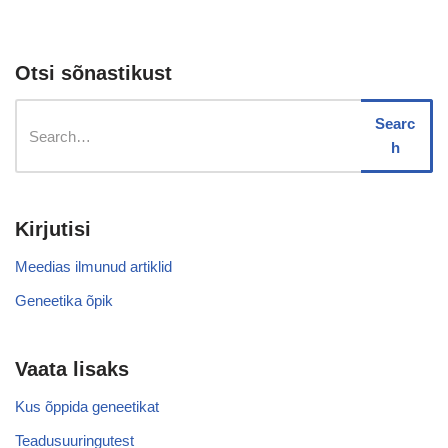
Otsi sõnastikust
Searc
h
Kirjutisi
Meedias ilmunud artiklid
Geneetika õpik
Vaata lisaks
Kus õppida geneetikat
Teadusuuringutest