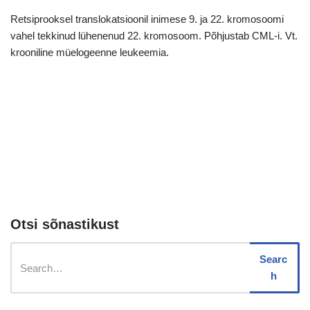
Retsiprooksel translokatsioonil inimese 9. ja 22. kromosoomi
vahel tekkinud lühenenud 22. kromosoom. Põhjustab CML-i. Vt.
krooniline müelogeenne leukeemia.
Otsi sõnastikust
Searc
h