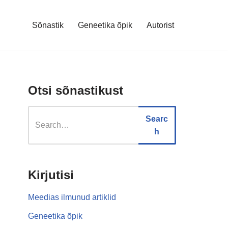
Sõnastik
Geneetika õpik
Autorist
Otsi sõnastikust
Searc
h
Kirjutisi
Meedias ilmunud artiklid
Geneetika õpik