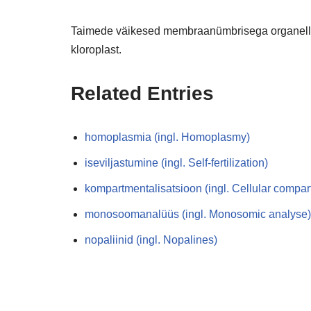
Taimede väikesed membraanümbrisega organellid, m
kloroplast.
Related Entries
homoplasmia (ingl. Homoplasmy)
iseviljastumine (ingl. Self-fertilization)
kompartmentalisatsioon (ingl. Cellular compa
monosoomanalüüs (ingl. Monosomic analyse)
nopaliinid (ingl. Nopalines)