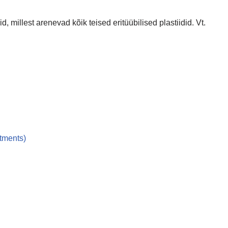
illest arenevad kõik teised eritüübilised plastiidid. Vt.
rtments)