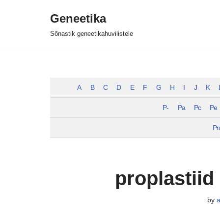
Geneetika
Skip
Sõnastik geneetikahuvilistele
to
content
A
B
C
D
E
F
G
H
I
J
K
P-
Pa
Pc
Pe
Pr
proplastiid 
by