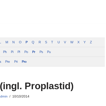
L
M
N
O
P
Q
R
S
T
U
V
W
X
Y
Z
Ph
Pi
Pl
Po
Pr
Ps
Pu
a
Pre
Pri
Pro
(ingl. Proplastid)
admin
10/10/2014