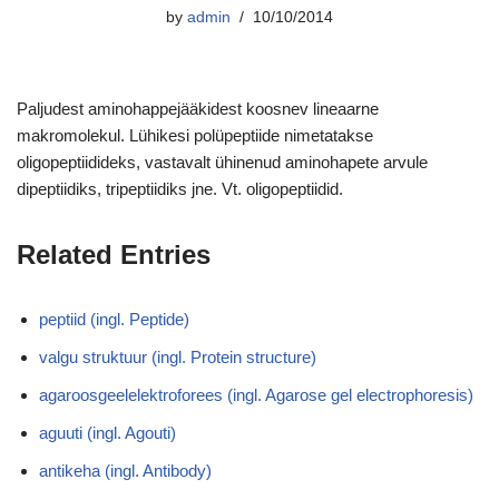
by
admin
10/10/2014
Paljudest aminohappejääkidest koosnev lineaarne
makromolekul. Lühikesi polüpeptiide nimetatakse
oligopeptiidideks, vastavalt ühinenud aminohapete arvule
dipeptiidiks, tripeptiidiks jne. Vt. oligopeptiidid.
Related Entries
peptiid (ingl. Peptide)
valgu struktuur (ingl. Protein structure)
agaroosgeelelektroforees (ingl. Agarose gel electrophoresis)
aguuti (ingl. Agouti)
antikeha (ingl. Antibody)