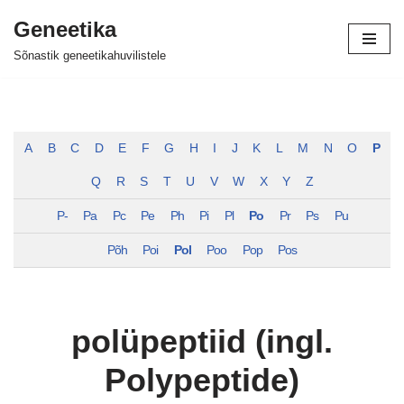
Geneetika
Skip
Sõnastik geneetikahuvilistele
to
content
A
B
C
D
E
F
G
H
I
J
K
L
M
N
O
P
Q
R
S
T
U
V
W
X
Y
Z
P-
Pa
Pc
Pe
Ph
Pi
Pl
Po
Pr
Ps
Pu
Põh
Poi
Pol
Poo
Pop
Pos
polüpeptiid (ingl.
Polypeptide)