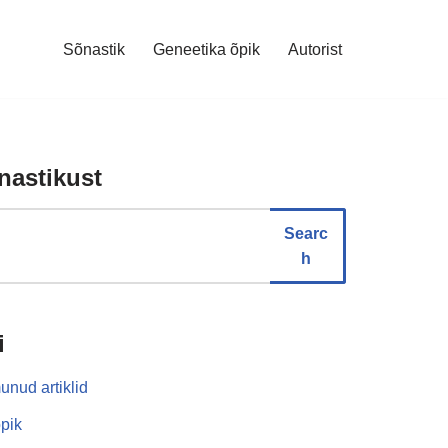
Sõnastik
Geneetika õpik
Autorist
nastikust
Searc
h
i
unud artiklid
pik