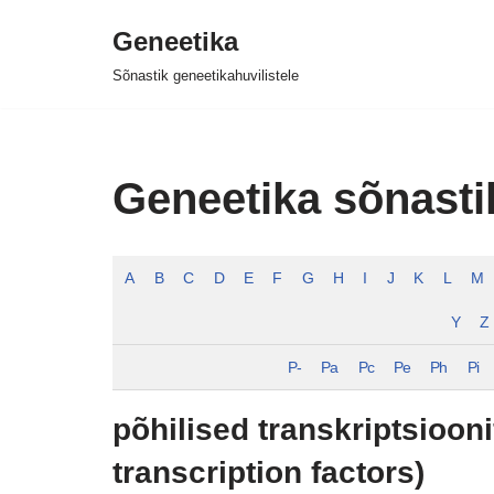
Geneetika
Skip
Sõnastik geneetikahuvilistele
to
content
Geneetika sõnasti
A
B
C
D
E
F
G
H
I
J
K
L
M
Y
Z
P-
Pa
Pc
Pe
Ph
Pi
põhilised transkriptsiooni
transcription factors)