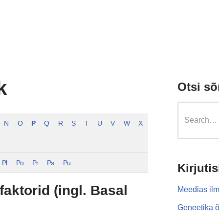
k
Otsi sõ
N
O
P
Q
R
S
T
U
V
W
X
Pl
Po
Pr
Ps
Pu
Kirjutis
faktorid (ingl. Basal
Meedias ilm
Geneetika õ