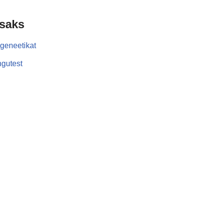
isaks
geneetikat
gutest