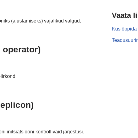
Vaata l
oniks (alustamiseks) vajalikud valgud.
Kus õppida 
Teadusuurin
 operator)
iirkond.
replicon)
i initsiatsiooni kontrollivaid järjestusi.