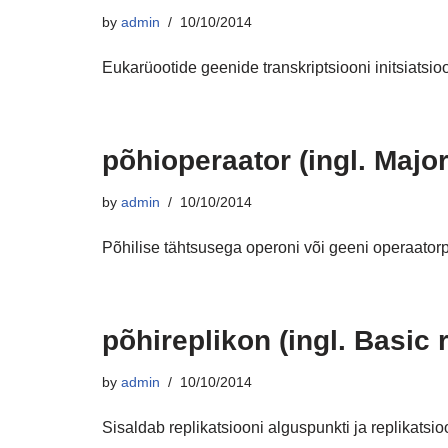
by
admin
10/10/2014
Eukarüootide geenide transkriptsiooni initsiatsio
põhioperaator (ingl. Major
by
admin
10/10/2014
Põhilise tähtsusega operoni või geeni operaatorp
põhireplikon (ingl. Basic 
by
admin
10/10/2014
Sisaldab replikatsiooni alguspunkti ja replikatsioon