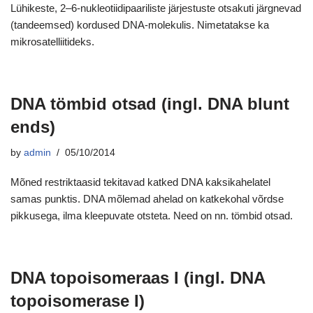
Lühikeste, 2–6-nukleotiidipaariliste järjestuste otsakuti järgnevad
(tandeemsed) kordused DNA-molekulis. Nimetatakse ka
mikrosatelliitideks.
DNA tömbid otsad (ingl. DNA blunt
ends)
by
admin
05/10/2014
Mõned restriktaasid tekitavad katked DNA kaksikahelatel
samas punktis. DNA mõlemad ahelad on katkekohal võrdse
pikkusega, ilma kleepuvate otsteta. Need on nn. tömbid otsad.
DNA topoisomeraas I (ingl. DNA
topoisomerase I)