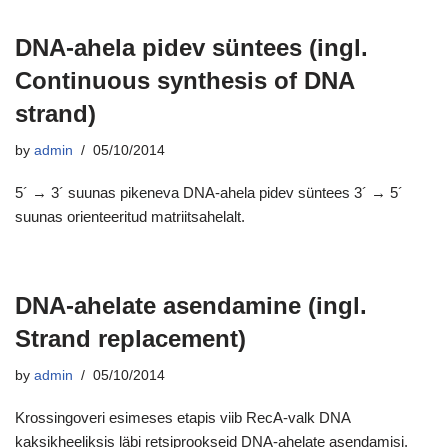
DNA-ahela pidev süntees (ingl.
Continuous synthesis of DNA
strand)
by
admin
05/10/2014
5´ → 3´ suunas pikeneva DNA-ahela pidev süntees 3´ → 5´
suunas orienteeritud matriitsahelalt.
DNA-ahelate asendamine (ingl.
Strand replacement)
by
admin
05/10/2014
Krossingoveri esimeses etapis viib RecA-valk DNA
kaksikheeliksis läbi retsiprookseid DNA-ahelate asendamisi.