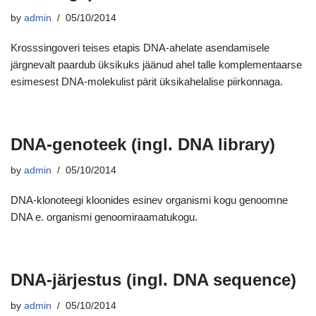
by
admin
05/10/2014
Krosssingoveri teises etapis DNA-ahelate asendamisele
järgnevalt paardub üksikuks jäänud ahel talle komplementaarse
esimesest DNA-molekulist pärit üksikahelalise piirkonnaga.
DNA-genoteek (ingl. DNA library)
by
admin
05/10/2014
DNA-klonoteegi kloonides esinev organismi kogu genoomne
DNA e. organismi genoomiraamatukogu.
DNA-järjestus (ingl. DNA sequence)
by
admin
05/10/2014