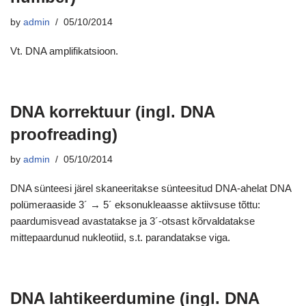
by
admin
05/10/2014
Vt. DNA amplifikatsioon.
DNA korrektuur (ingl. DNA
proofreading)
by
admin
05/10/2014
DNA sünteesi järel skaneeritakse sünteesitud DNA-ahelat DNA
polümeraaside 3´ → 5´ eksonukleaasse aktiivsuse tõttu:
paardumisvead avastatakse ja 3´-otsast kõrvaldatakse
mittepaardunud nukleotiid, s.t. parandatakse viga.
DNA lahtikeerdumine (ingl. DNA