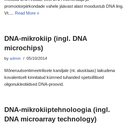
promootorpiirkondade vahele jäävast alast moodustub DNA ling.
Vt.…
Read More »
DNA-mikrokiip (ingl. DNA
microchips)
by
admin
05/10/2014
Mõneruutsentimeetrilisele kandjale (nt. alusklaas) laikudena
kovalentselt kinnitatud kümned tuhanded spetsiifilised
oligonukleotiidsed DNA-proovid.
DNA-mikrokiiptehnoloogia (ingl.
DNA microarray technology)