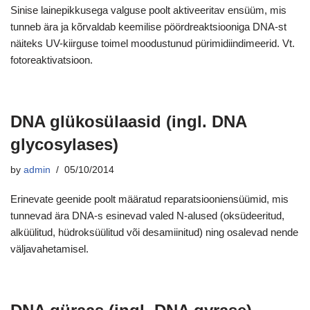
Sinise lainepikkusega valguse poolt aktiveeritav ensüüm, mis
tunneb ära ja kõrvaldab keemilise pöördreaktsiooniga DNA-st
näiteks UV-kiirguse toimel moodustunud pürimidiindimeerid. Vt.
fotoreaktivatsioon.
DNA glükosülaasid (ingl. DNA
glycosylases)
by
admin
05/10/2014
Erinevate geenide poolt määratud reparatsiooniensüümid, mis
tunnevad ära DNA-s esinevad valed N-alused (oksüdeeritud,
alküülitud, hüdroksüülitud või desamiinitud) ning osalevad nende
väljavahetamisel.