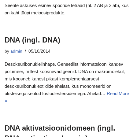
Seente askuses esinev spooride tetraad (nt. 2 AB ja 2 ab), kus
on kaht tüüpi meioosiprodukte.
DNA (ingl. DNA)
by
admin
05/10/2014
Desoksüribonukleiinhape. Geneetilist informatsiooni kandev
polümeer, millest koosnevad geenid. DNA on makromolekul,
mis koosneb kahest pikast komplementaarsest
desoksüribonukleotiidide ahelast, kus monomeerid on
üksteisega seotud fosfodiestersidemega. Ahelad…
Read More
»
DNA aktivatsioonidomeen (ingl.