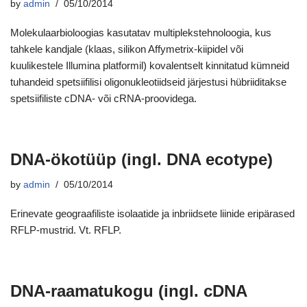
by
admin
05/10/2014
Molekulaarbioloogias kasutatav multiplekstehnoloogia, kus
tahkele kandjale (klaas, silikon Affymetrix-kiipidel või
kuulikestele Illumina platformil) kovalentselt kinnitatud kümneid
tuhandeid spetsiifilisi oligonukleotiidseid järjestusi hübriiditakse
spetsiifiliste cDNA- või cRNA-proovidega.
DNA-ökotüüp (ingl. DNA ecotype)
by
admin
05/10/2014
Erinevate geograafiliste isolaatide ja inbriidsete liinide eripärased
RFLP-mustrid. Vt. RFLP.
DNA-raamatukogu (ingl. cDNA