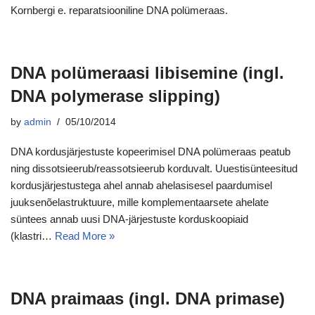
Kornbergi e. reparatsiooniline DNA polümeraas.
DNA polümeraasi libisemine (ingl.
DNA polymerase slipping)
by
admin
05/10/2014
DNA kordusjärjestuste kopeerimisel DNA polümeraas peatub
ning dissotsieerub/reassotsieerub korduvalt. Uuestisünteesitud
kordusjärjestustega ahel annab ahelasisesel paardumisel
juuksenõelastruktuure, mille komplementaarsete ahelate
süntees annab uusi DNA-järjestuste korduskoopiaid
(klastri…
Read More »
DNA praimaas (ingl. DNA primase)