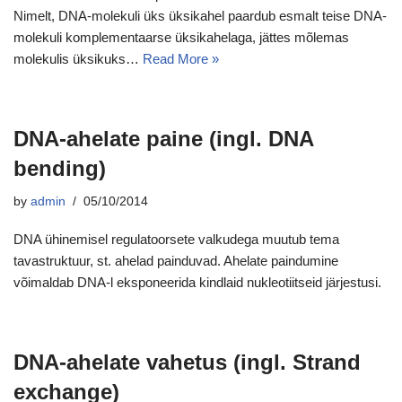
Nimelt, DNA-molekuli üks üksikahel paardub esmalt teise DNA-
molekuli komplementaarse üksikahelaga, jättes mõlemas
molekulis üksikuks…
Read More »
DNA-ahelate paine (ingl. DNA
bending)
by
admin
05/10/2014
DNA ühinemisel regulatoorsete valkudega muutub tema
tavastruktuur, st. ahelad painduvad. Ahelate paindumine
võimaldab DNA-l eksponeerida kindlaid nukleotiitseid järjestusi.
DNA-ahelate vahetus (ingl. Strand
exchange)