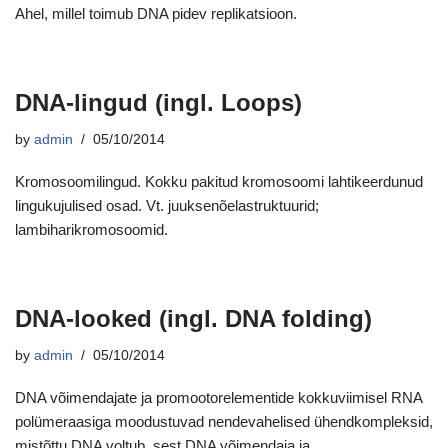
Ahel, millel toimub DNA pidev replikatsioon.
DNA-lingud (ingl. Loops)
by
admin
05/10/2014
Kromosoomilingud. Kokku pakitud kromosoomi lahtikeerdunud
lingukujulised osad. Vt. juuksenõelastruktuurid;
lambiharikromosoomid.
DNA-looked (ingl. DNA folding)
by
admin
05/10/2014
DNA võimendajate ja promootorelementide kokkuviimisel RNA
polümeraasiga moodustuvad nendevahelised ühendkompleksid,
mistõttu DNA voltub, sest DNA võimendaja ja