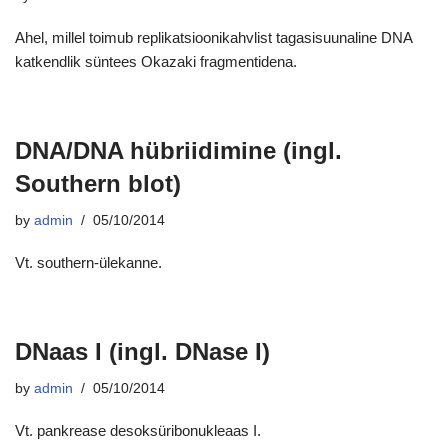
Ahel, millel toimub replikatsioonikahvlist tagasisuunaline DNA
katkendlik süntees Okazaki fragmentidena.
DNA/DNA hübriidimine (ingl.
Southern blot)
by
admin
05/10/2014
Vt. southern-ülekanne.
DNaas I (ingl. DNase I)
by
admin
05/10/2014
Vt. pankrease desoksüribonukleaas I.