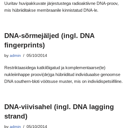
Uuritav huvipakkuvate järjestustega radioaktiivne DNA-proov,
mis hübriiditakse membraanile kinnistatud DNA-le.
DNA-sõrmejäljed (ingl. DNA
fingerprints)
by
admin
05/10/2014
Restriktaasidega katkilõigatud ja komplementaarse(te)
nukleiinhappe proovi(de)ga hübriiditud individuaalse genoomse
DNA southern-bloti vöötsuse muster, mis on indiviidispetsiifiline.
DNA-viivisahel (ingl. DNA lagging
strand)
by
admin
05/10/2014