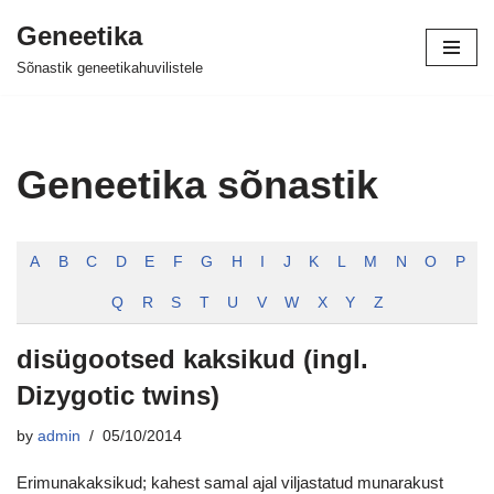
Geneetika
Skip
Sõnastik geneetikahuvilistele
to
content
Geneetika sõnastik
A
B
C
D
E
F
G
H
I
J
K
L
M
N
O
P
Q
R
S
T
U
V
W
X
Y
Z
disügootsed kaksikud (ingl.
Dizygotic twins)
by
admin
05/10/2014
Erimunakaksikud; kahest samal ajal viljastatud munarakust