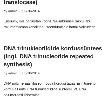
translocase)
by
admin
05/10/2014
Ensüüm, mis põhjustab võõr-DNA imbumise rakku läbi
rakumembraanikanali tänu seondumisele kanali valkudega.
DNA trinukleotiidide kordussüntees
(ingl. DNA trinucleotide repeated
synthesis)
by
admin
05/10/2014
DNA polümeraas libiseb mööda kordusi tagasi ja initsieerib
korduvalt uute DNA trinukleotiidide sünteesi. Vt. DNA
polümeraasi libisemine.