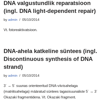
DNA valgustundlik reparatsioon
(ingl. DNA light-dependent repair)
by
admin
05/10/2014
Vt. fotoreaktivatsioon.
DNA-ahela katkeline süntees (ingl.
Discontinuous synthesis of DNA
strand)
by
admin
05/10/2014
3´ → 5´ suunas orienteeritud DNA-viivisahelaga
(matriitsahelaga) määratud süntees tagasisuunaliste 5´ → 3´
Okazaki fragmentidena. Vt. Okazaki fragment.