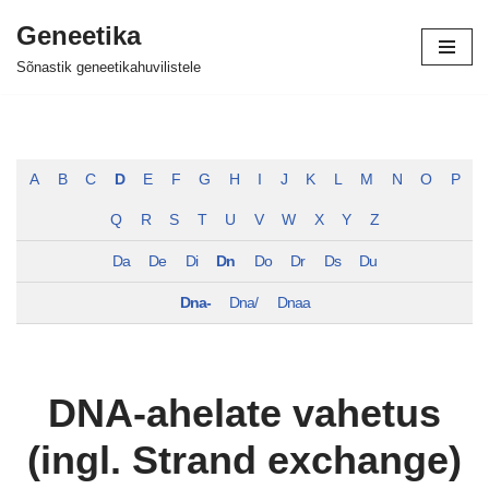
Geneetika
Skip
Sõnastik geneetikahuvilistele
to
content
A
B
C
D
E
F
G
H
I
J
K
L
M
N
O
P
Q
R
S
T
U
V
W
X
Y
Z
Da
De
Di
Dn
Do
Dr
Ds
Du
Dna-
Dna/
Dnaa
DNA-ahelate vahetus
(ingl. Strand exchange)