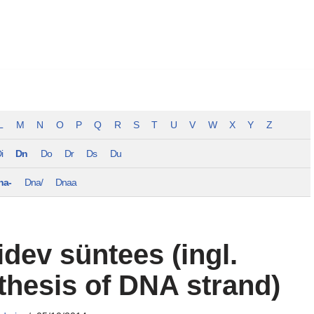
L
M
N
O
P
Q
R
S
T
U
V
W
X
Y
Z
i
Dn
Do
Dr
Ds
Du
na-
Dna/
Dnaa
dev süntees (ingl.
hesis of DNA strand)