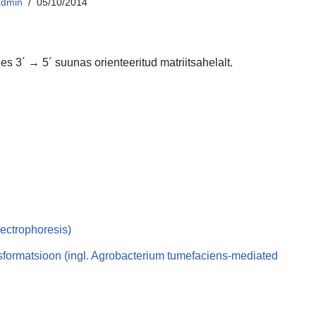
admin
05/10/2014
 3´ → 5´ suunas orienteeritud matriitsahelalt.
lectrophoresis)
sformatsioon (ingl. Agrobacterium tumefaciens-mediated