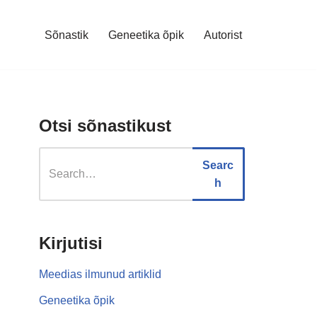
Sõnastik
Geneetika õpik
Autorist
Otsi sõnastikust
Searc
h
Kirjutisi
Meedias ilmunud artiklid
Geneetika õpik