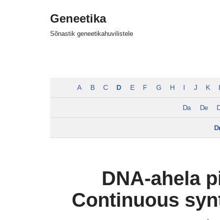
Geneetika
Skip
Sõnastik geneetikahuvilistele
to
content
A
B
C
D
E
F
G
H
I
J
K
Da
De
D
D
DNA-ahela pi
Continuous synt