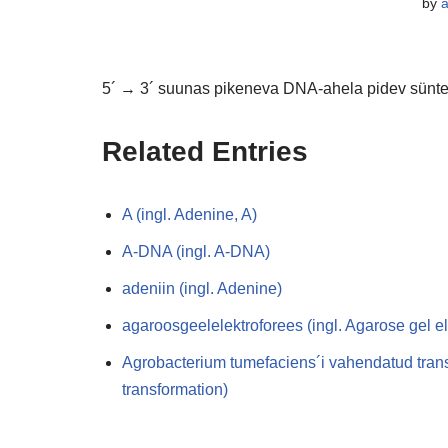
by
5´ → 3´ suunas pikeneva DNA-ahela pidev süntees
Related Entries
A (ingl. Adenine, A)
A-DNA (ingl. A-DNA)
adeniin (ingl. Adenine)
agaroosgeelelektroforees (ingl. Agarose gel e
Agrobacterium tumefaciens´i vahendatud tran
transformation)