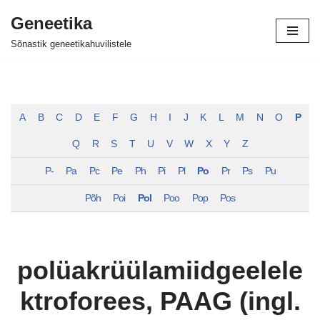
Geneetika
Skip
Sõnastik geneetikahuvilistele
to
content
A
B
C
D
E
F
G
H
I
J
K
L
M
N
O
P
Q
R
S
T
U
V
W
X
Y
Z
P-
Pa
Pc
Pe
Ph
Pi
Pl
Po
Pr
Ps
Pu
Põh
Poi
Pol
Poo
Pop
Pos
polüakrüülamiidgeelele
ktroforees, PAAG (ingl.