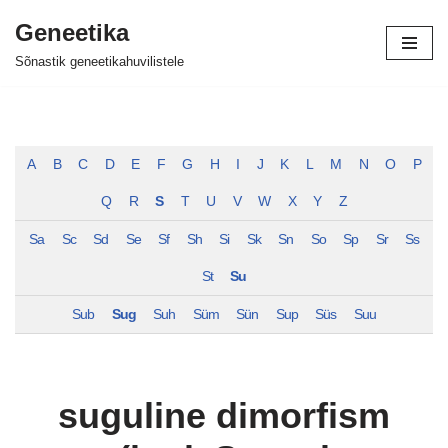
Geneetika
Skip
Sõnastik geneetikahuvilistele
to
content
A
B
C
D
E
F
G
H
I
J
K
L
M
N
O
P
Q
R
S
T
U
V
W
X
Y
Z
Sa
Sc
Sd
Se
Sf
Sh
Si
Sk
Sn
So
Sp
Sr
Ss
St
Su
Sub
Sug
Suh
Süm
Sün
Sup
Süs
Suu
suguline dimorfism