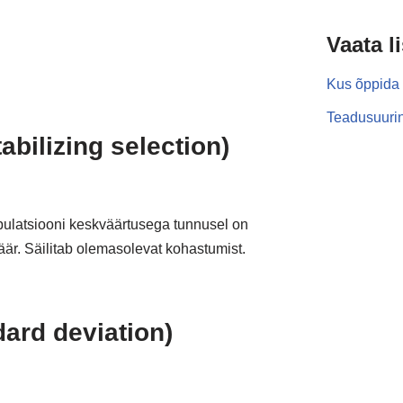
Vaata l
Kus õppida 
Teadusuurin
tabilizing selection)
pulatsiooni keskväärtusega tunnusel on
r. Säilitab olemasolevat kohastumist.
dard deviation)