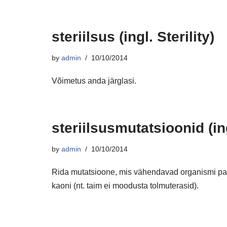
steriilsus (ingl. Sterility)
by
admin
10/10/2014
Võimetus anda järglasi.
steriilsusmutatsioonid (in
by
admin
10/10/2014
Rida mutatsioone, mis vähendavad organismi pa
kaoni (nt. taim ei moodusta tolmuterasid).