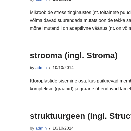
Mikroobide stressitingimustes (nt. toitainete pu
võimaldavad suurendada mutatsioonide tekke sa
mõnel mutandil on adaptiivne väärtus (nt. on v
strooma (ingl. Stroma)
by
admin
10/10/2014
Kloroplastide sisemine osa, kus paiknevad membr
kompleksid (graanid) ja graane ühendavad lamell
struktuurgeen (ingl. Struc
by
admin
10/10/2014