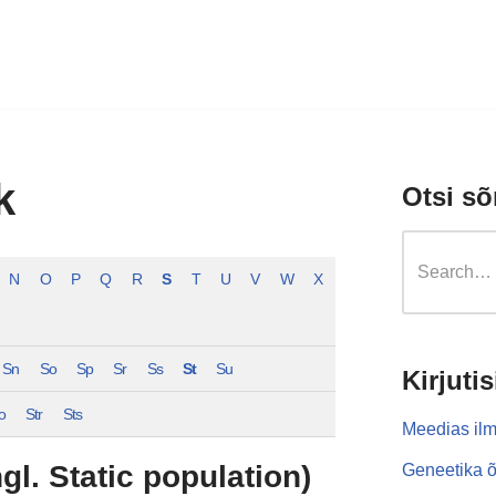
k
Otsi sõ
N
O
P
Q
R
S
T
U
V
W
X
Sn
So
Sp
Sr
Ss
St
Su
Kirjutis
o
Str
Sts
Meedias ilm
gl. Static population)
Geneetika õ