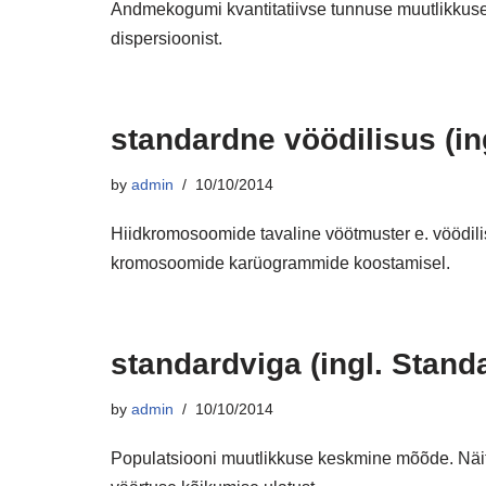
Andmekogumi kvantitatiivse tunnuse muutlikkuse 
dispersioonist.
standardne vöödilisus (in
by
admin
10/10/2014
Hiidkromosoomide tavaline vöötmuster e. vöödilis
kromosoomide karüogrammide koostamisel.
standardviga (ingl. Standa
by
admin
10/10/2014
Populatsiooni muutlikkuse keskmine mõõde. Näit