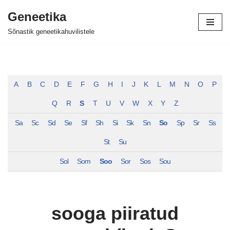
Geneetika
Skip
Sõnastik geneetikahuvilistele
to
content
A
B
C
D
E
F
G
H
I
J
K
L
M
N
O
P
Q
R
S
T
U
V
W
X
Y
Z
Sa
Sc
Sd
Se
Sf
Sh
Si
Sk
Sn
So
Sp
Sr
Ss
St
Su
Sol
Som
Soo
Sor
Sos
Sou
sooga piiratud