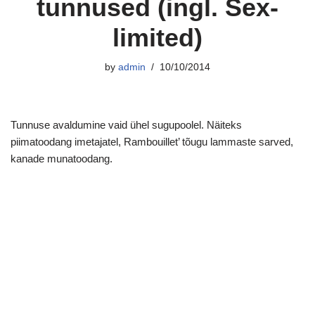
tunnused (ingl. Sex-
limited)
by
admin
10/10/2014
Tunnuse avaldumine vaid ühel sugupoolel. Näiteks
piimatoodang imetajatel, Rambouillet’ tõugu lammaste sarved,
kanade munatoodang.