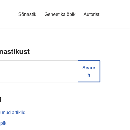
Sõnastik
Geneetika õpik
Autorist
nastikust
Searc
h
i
unud artiklid
pik