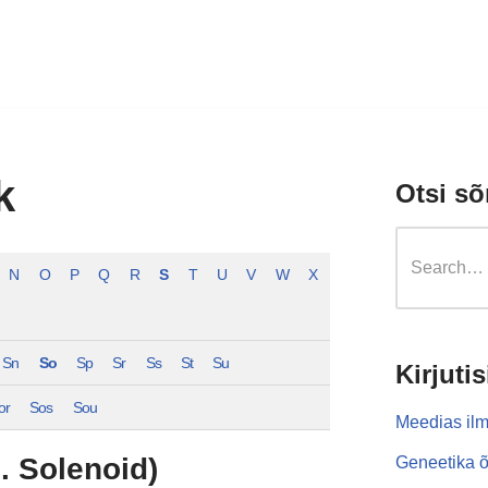
k
Otsi sõ
N
O
P
Q
R
S
T
U
V
W
X
Sn
So
Sp
Sr
Ss
St
Su
Kirjutis
or
Sos
Sou
Meedias ilm
. Solenoid)
Geneetika õ