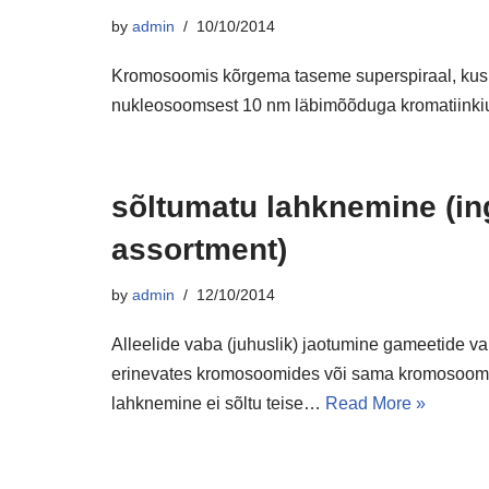
by
admin
10/10/2014
Kromosoomis kõrgema taseme superspiraal, kus
nukleosoomsest 10 nm läbimõõduga kromatiinkiu
sõltumatu lahknemine (in
assortment)
by
admin
12/10/2014
Alleelide vaba (juhuslik) jaotumine gameetide va
erinevates kromosoomides või sama kromosoomi 
lahknemine ei sõltu teise…
Read More »