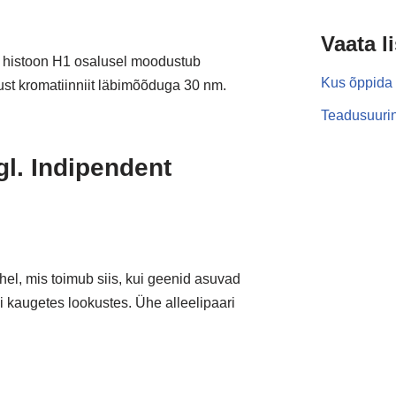
Vaata l
 histoon H1 osalusel moodustub
Kus õppida 
st kromatiinniit läbimõõduga 30 nm.
Teadusuurin
gl. Indipendent
hel, mis toimub siis, kui geenid asuvad
kaugetes lookustes. Ühe alleelipaari