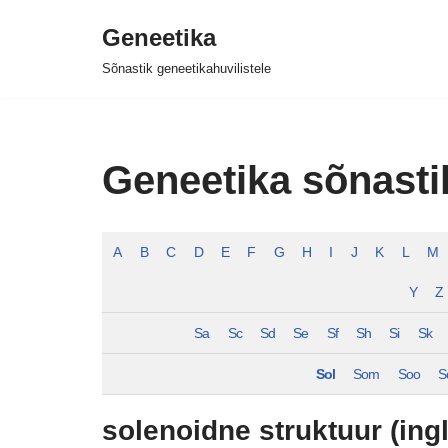
Geneetika
Skip
Sõnastik geneetikahuvilistele
to
content
Geneetika sõnasti
A
B
C
D
E
F
G
H
I
J
K
L
M
Y
Z
Sa
Sc
Sd
Se
Sf
Sh
Si
Sk
Sol
Som
Soo
S
solenoidne struktuur (ingl