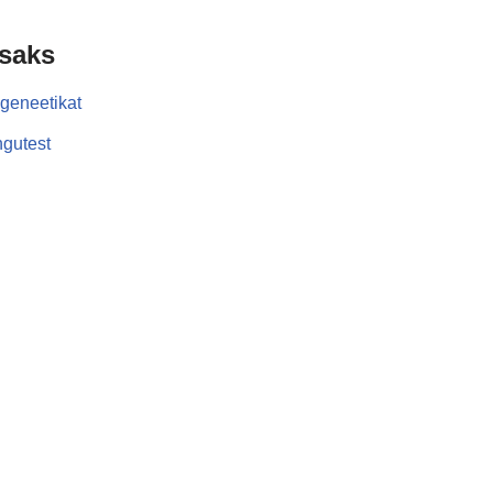
isaks
geneetikat
gutest