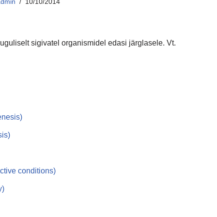
admin
10/10/2014
uliselt sigivatel organismidel edasi järglasele. Vt.
enesis)
is)
ctive conditions)
y)