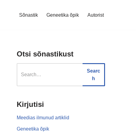
Sõnastik
Geneetika õpik
Autorist
Otsi sõnastikust
Searc
h
Kirjutisi
Meedias ilmunud artiklid
Geneetika õpik