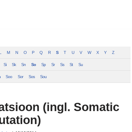
L
M
N
O
P
Q
R
S
T
U
V
W
X
Y
Z
Si
Sk
Sn
So
Sp
Sr
Ss
St
Su
m
Soo
Sor
Sos
Sou
atsioon (ingl. Somatic
tation)