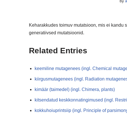
by
Keharakkudes toimuv mutatsioon, mis ei kandu sug
generatiivsed mutatsioonid.
Related Entries
keemiline mutagenees (ingl. Chemical mutag
kiirgusmutagenees (ingl. Radiation mutagenes
kimäär (taimedel) (ingl. Chimera, plants)
kitsendatud keskkonnatingimused (ingl. Restri
kokkuhoiuprintsiip (ingl. Principle of parsimon