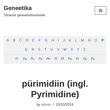
Geneetika
Skip
Sõnastik geneetikahuvilistele
to
content
A
B
C
D
E
F
G
H
I
J
K
L
M
N
O
P
Q
R
S
T
U
V
W
X
Y
Z
P-
Pa
Pc
Pe
Ph
Pi
Pl
Po
Pr
Ps
Pu
pürimidiin (ingl.
Pyrimidine)
by
admin
10/10/2014