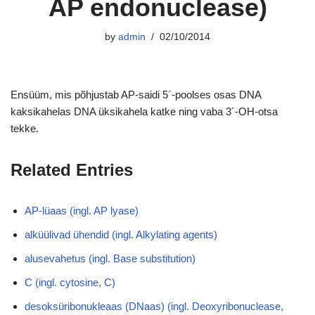
AP endonuclease)
by
admin
02/10/2014
Ensüüm, mis põhjustab AP-saidi 5´-poolses osas DNA
kaksikahelas DNA üksikahela katke ning vaba 3´-OH-otsa
tekke.
Related Entries
AP-lüaas (ingl. AP lyase)
alküülivad ühendid (ingl. Alkylating agents)
alusevahetus (ingl. Base substitution)
C (ingl. cytosine, C)
desoksüribonukleaas (DNaas) (ingl. Deoxyribonuclease,