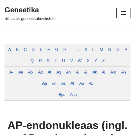
Geneetika
Skip
Sõnastik geneetikahuvilistele
to
content
A
B
C
D
E
F
G
H
I
J
K
L
M
N
O
P
Q
R
S
T
U
V
W
X
Y
Z
A-
Aa
Ab
Ad
Af
Ag
Ah
Ai
Aj
Ak
Al
Am
An
Ap
Ar
As
At
Au
Av
Ap-
Apo
AP-endonukleaas (ingl.