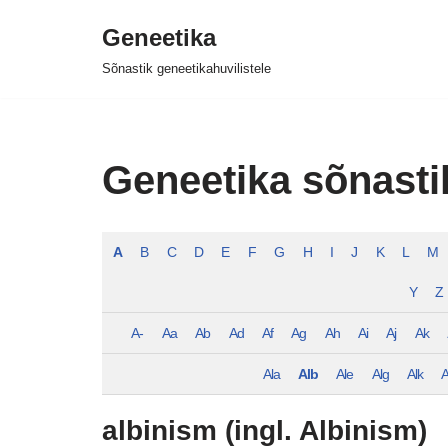
Geneetika
Skip
Sõnastik geneetikahuvilistele
to
content
Geneetika sõnasti
A
B
C
D
E
F
G
H
I
J
K
L
M
Y
Z
A-
Aa
Ab
Ad
Af
Ag
Ah
Ai
Aj
Ak
Ala
Alb
Ale
Alg
Alk
A
albinism (ingl. Albinism)