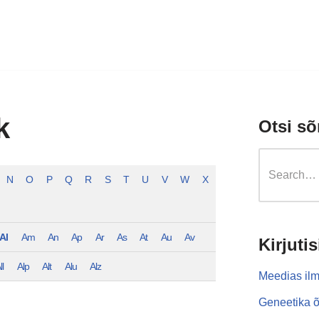
k
Otsi sõ
N
O
P
Q
R
S
T
U
V
W
X
Al
Am
An
Ap
Ar
As
At
Au
Av
Kirjutis
ll
Alp
Alt
Alu
Alz
Meedias ilm
Geneetika õ