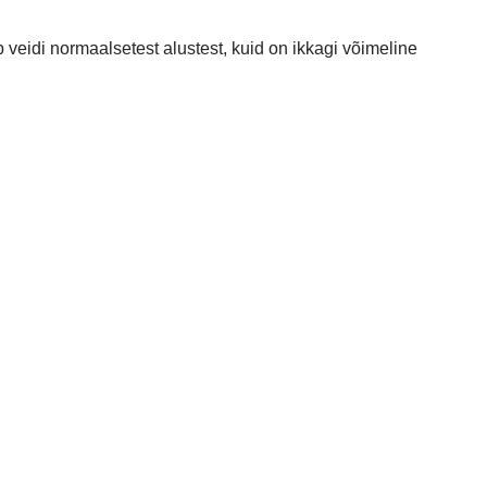
eb veidi normaalsetest alustest, kuid on ikkagi võimeline