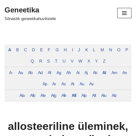
Geneetika
Skip
Sõnastik geneetikahuvilistele
to
content
A
B
C
D
E
F
G
H
I
J
K
L
M
N
O
P
Q
R
S
T
U
V
W
X
Y
Z
A-
Aa
Ab
Ad
Af
Ag
Ah
Ai
Aj
Ak
Al
Am
An
Ap
Ar
As
At
Au
Av
Ala
Alb
Ale
Alg
Alk
All
Alp
Alt
Alu
Alz
allosteeriline üleminek,