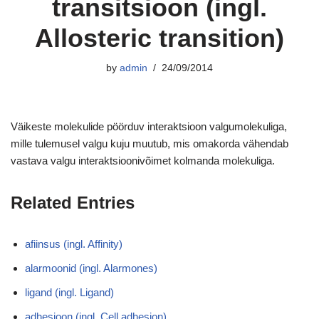
transitsioon (ingl.
Allosteric transition)
by
admin
24/09/2014
Väikeste molekulide pöörduv interaktsioon valgumolekuliga,
mille tulemusel valgu kuju muutub, mis omakorda vähendab
vastava valgu interaktsioonivõimet kolmanda molekuliga.
Related Entries
afiinsus (ingl. Affinity)
alarmoonid (ingl. Alarmones)
ligand (ingl. Ligand)
adhesioon (ingl. Cell adhesion)