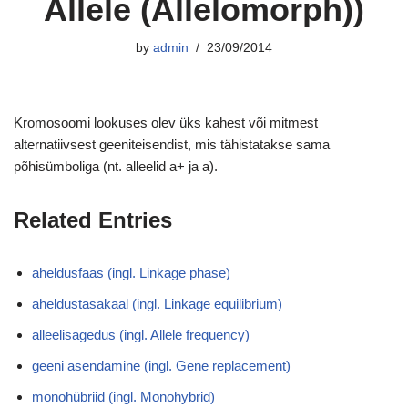
Allele (Allelomorph))
by
admin
23/09/2014
Kromosoomi lookuses olev üks kahest või mitmest
alternatiivsest geeniteisendist, mis tähistatakse sama
põhisümboliga (nt. alleelid a+ ja a).
Related Entries
aheldusfaas (ingl. Linkage phase)
aheldustasakaal (ingl. Linkage equilibrium)
alleelisagedus (ingl. Allele frequency)
geeni asendamine (ingl. Gene replacement)
monohübriid (ingl. Monohybrid)