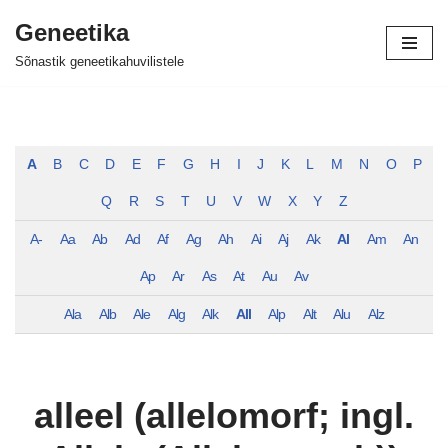
Geneetika
Skip
Sõnastik geneetikahuvilistele
to
content
A
B
C
D
E
F
G
H
I
J
K
L
M
N
O
P
Q
R
S
T
U
V
W
X
Y
Z
A-
Aa
Ab
Ad
Af
Ag
Ah
Ai
Aj
Ak
Al
Am
An
Ap
Ar
As
At
Au
Av
Ala
Alb
Ale
Alg
Alk
All
Alp
Alt
Alu
Alz
alleel (allelomorf; ingl.