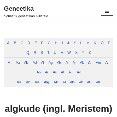
Geneetika
Skip
Sõnastik geneetikahuvilistele
to
content
A
B
C
D
E
F
G
H
I
J
K
L
M
N
O
P
Q
R
S
T
U
V
W
X
Y
Z
A-
Aa
Ab
Ad
Af
Ag
Ah
Ai
Aj
Ak
Al
Am
An
Ap
Ar
As
At
Au
Av
Ala
Alb
Ale
Alg
Alk
All
Alp
Alt
Alu
Alz
algkude (ingl. Meristem)