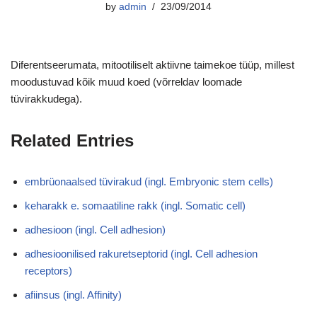
by
admin
23/09/2014
Diferentseerumata, mitootiliselt aktiivne taimekoe tüüp, millest
moodustuvad kõik muud koed (võrreldav loomade
tüvirakkudega).
Related Entries
embrüonaalsed tüvirakud (ingl. Embryonic stem cells)
keharakk e. somaatiline rakk (ingl. Somatic cell)
adhesioon (ingl. Cell adhesion)
adhesioonilised rakuretseptorid (ingl. Cell adhesion
receptors)
afiinsus (ingl. Affinity)