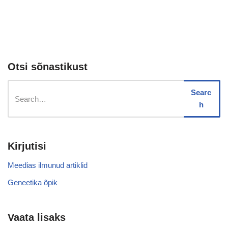
Otsi sõnastikust
Searc
h
Kirjutisi
Meedias ilmunud artiklid
Geneetika õpik
Vaata lisaks