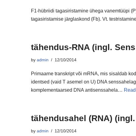
F1-hübriidi tagasiristamine ühega vanemtüüpi (P
tagasiristamise järglaskond (Fb). Vt. testristamine
tähendus-RNA (ingl. Sen
by
admin
12/10/2014
Primaarne transkript või mRNA, mis sisaldab kodee
identsed (vaid T asemel on U) DNA senssahelaga 
komplementaarsed DNA antisenssahela…
Read
tähendusahel (RNA) (ingl
by
admin
12/10/2014