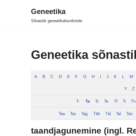
Geneetika
Skip
Sõnastik geneetikahuvilistele
to
content
Geneetika sõnasti
A
B
C
D
E
F
G
H
I
J
K
L
M
Y
Z
T-
Ta
Tc
Te
Tf
Ti
Tn
Taa
Tac
Tag
Täh
Täi
Tal
Tan
taandjagunemine (ingl. Re