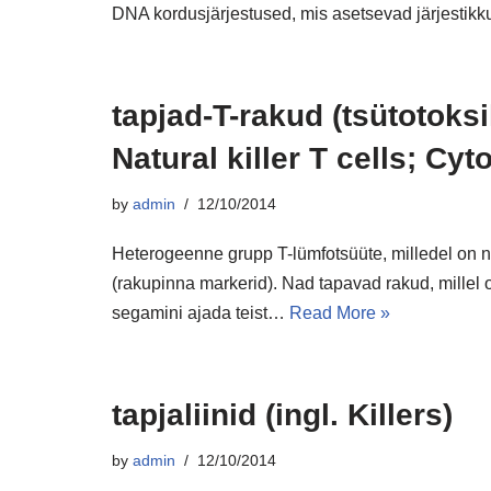
DNA kordusjärjestused, mis asetsevad järjestikk
tapjad-T-rakud (tsütotoksil
Natural killer T cells; Cyt
by
admin
12/10/2014
Heterogeenne grupp T-lümfotsüüte, milledel on ni
(rakupinna markerid). Nad tapavad rakud, millel 
segamini ajada teist…
Read More »
tapjaliinid (ingl. Killers)
by
admin
12/10/2014