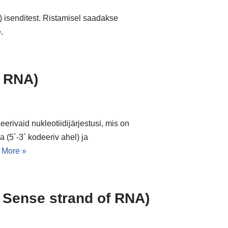
) isenditest. Ristamisel saadakse
.
s RNA)
rivaid nukleotiidijärjestusi, mis on
(5´-3´ kodeeriv ahel) ja
 More »
. Sense strand of RNA)