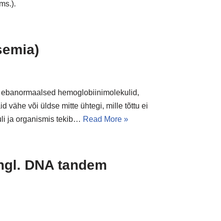
ms.).
semia)
 ebanormaalsed hemoglobiinimolekulid,
d vähe või üldse mitte ühtegi, mille tõttu ei
i ja organismis tekib…
Read More »
ngl. DNA tandem