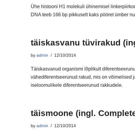
Ühe histooni H1 molekuli ühinemisel linkerpiirk
DNA teeb 166 bp pikkuselt kaks pööret ümber nu
täiskasvanu tüvirakud (ing
by
admin
12/10/2014
Täiskasvanud organismi lõplikult diferentseerun
vähediferentseerunud rakud, mis on võimelised 
iseloomulikele diferentseerunud rakkudele.
täismoone (ingl. Comple
by
admin
12/10/2014