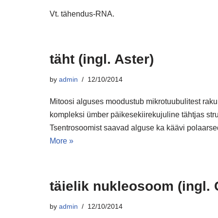
Vt. tähendus-RNA.
täht (ingl. Aster)
by
admin
12/10/2014
Mitoosi alguses moodustub mikrotuubulitest rak
kompleksi ümber päikesekiirekujuline tähtjas stru
Tsentrosoomist saavad alguse ka käävi polaarse
More »
täielik nukleosoom (ingl
by
admin
12/10/2014