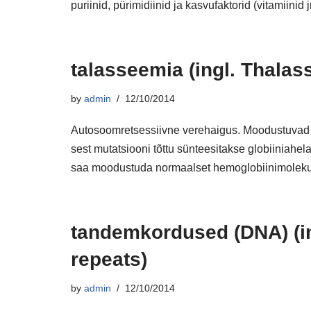
puriinid, pürimidiinid ja kasvufaktorid (vitamiinid j
talasseemia (ingl. Thalas
by
admin
12/10/2014
Autosoomretsessiivne verehaigus. Moodustuvad
sest mutatsiooni tõttu sünteesitakse globiiniahelai
saa moodustuda normaalset hemoglobiinimolekul
tandemkordused (DNA) (i
repeats)
by
admin
12/10/2014