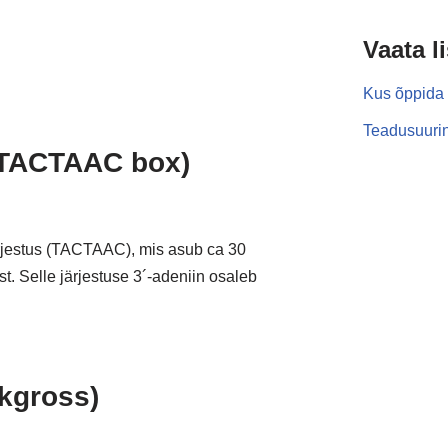
Vaata l
Kus õppida 
Teadusuurin
. TACTAAC box)
jestus (TACTAAC), mis asub ca 30
st. Selle järjestuse 3´-adeniin osaleb
ckgross)