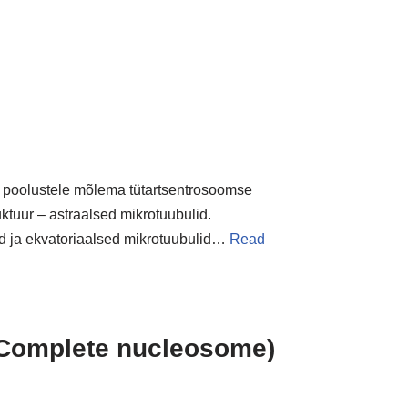
u poolustele mõlema tütartsentrosoomse
ktuur – astraalsed mikrotuubulid.
d ja ekvatoriaalsed mikrotuubulid…
Read
. Complete nucleosome)