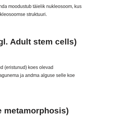
onda moodustub täielik nukleosoom, kus
kleosoomse struktuuri.
l. Adult stem cells)
ud (eristunud) koes olevad
jagunema ja andma alguse selle koe
te metamorphosis)