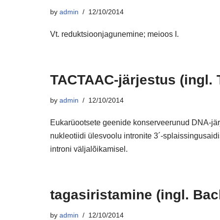
by
admin
12/10/2014
Vt. reduktsioonjagunemine; meioos I.
TACTAAC-järjestus (ingl
by
admin
12/10/2014
Eukarüootsete geenide konserveerunud DNA-jär
nukleotiidi ülesvoolu intronite 3´-splaissingusaidi
introni väljalõikamisel.
tagasiristamine (ingl. Ba
by
admin
12/10/2014