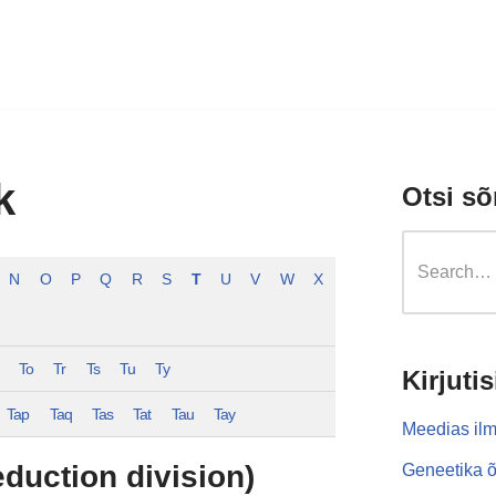
k
Otsi sõ
N
O
P
Q
R
S
T
U
V
W
X
To
Tr
Ts
Tu
Ty
Kirjutis
Tap
Taq
Tas
Tat
Tau
Tay
Meedias ilm
duction division)
Geneetika õ