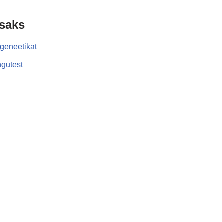
isaks
geneetikat
gutest