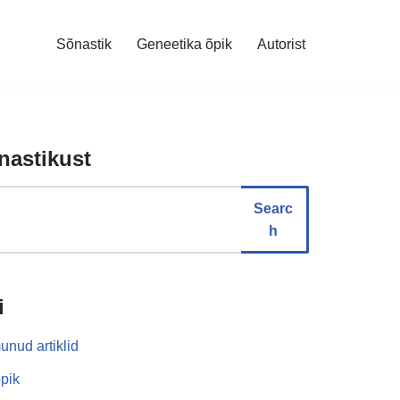
Sõnastik
Geneetika õpik
Autorist
nastikust
Searc
h
i
unud artiklid
pik