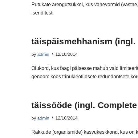
Putukate arengutsükkel, kus vahevormid (vastne, 
isenditest.
täispäismehhanism (ingl
by
admin
12/10/2014
Olukord, kus faagi päisesse mahub vaid limiteeri
genoom koos trinukleotiidsete redundantsete ko
täissööde (ingl. Complet
by
admin
12/10/2014
Rakkude (organismide) kasvukeskkond, kus on k