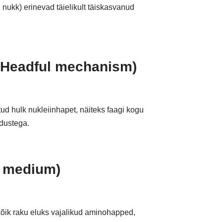
nukk) erinevad täielikult täiskasvanud
. Headful mechanism)
tud hulk nukleiinhapet, näiteks faagi kogu
rdustega.
e medium)
õik raku eluks vajalikud aminohapped,