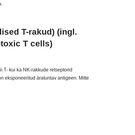
u.
ised T-rakud) (ingl.
otoxic T cells)
i T- kui ka NK-rakkude retseptorid
on eksponeeritud äratuntav antigeen. Mitte