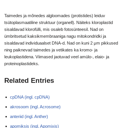
Taimedes ja mõnedes algloomades (protistides) leiduv
tsütoplasmaatiline struktuur (organell). Näiteks kloroplastid
sisaldavad klorofülli, mis osaleb fotosünteesil. Nad on
ümbritsetud kaksikmembraaniga nagu mitokondridki ja
sisaldavad individuaalset DNA-d. Nad on kuni 2 μm pikkused
ning paiknevad taimedes ja vetikates ka kromo- ja
leukoplastidena. Viimased jaotuvad veel amülo-, elaio- ja
proteinoplastideks.
Related Entries
cpDNA (ingl. cpDNA)
akrosoom (ingl. Acrosome)
anteriid (ingl. Anther)
apomiksis (ingl. Apomixis)