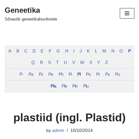
Geneetika
Skip
Sõnastik geneetikahuvilistele
to
content
A
B
C
D
E
F
G
H
I
J
K
L
M
N
O
P
Q
R
S
T
U
V
W
X
Y
Z
P-
Pa
Pc
Pe
Ph
Pi
Pl
Po
Pr
Ps
Pu
Pla
Ple
Plo
Plu
plastiid (ingl. Plastid)
by
admin
10/10/2014