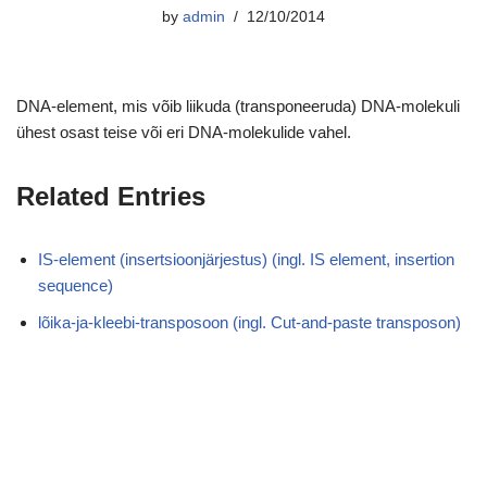
by
admin
12/10/2014
DNA-element, mis võib liikuda (transponeeruda) DNA-molekuli
ühest osast teise või eri DNA-molekulide vahel.
Related Entries
IS-element (insertsioonjärjestus) (ingl. IS element, insertion
sequence)
lõika-ja-kleebi-transposoon (ingl. Cut-and-paste transposon)