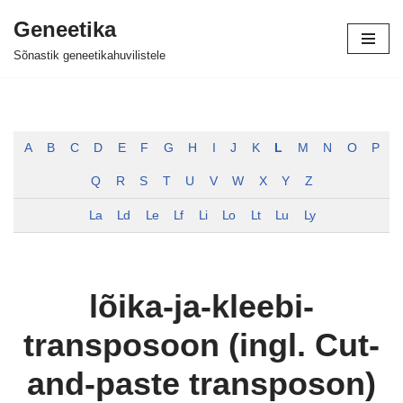
Geneetika
Skip
Sõnastik geneetikahuvilistele
to
content
A
B
C
D
E
F
G
H
I
J
K
L
M
N
O
P
Q
R
S
T
U
V
W
X
Y
Z
La
Ld
Le
Lf
Li
Lo
Lt
Lu
Ly
lõika-ja-kleebi-
transposoon (ingl. Cut-
and-paste transposon)