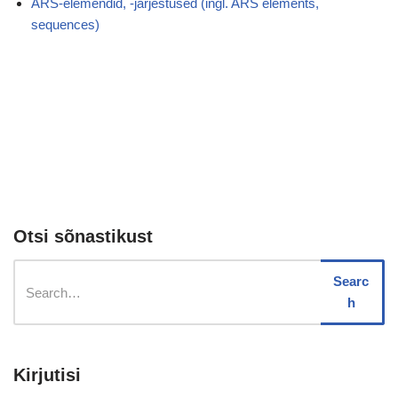
ARS-elemendid, -järjestused (ingl. ARS elements,
sequences)
Otsi sõnastikust
Searc
h
Kirjutisi