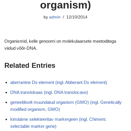
organism)
by
admin
12/10/2014
Organismid, kelle genoomi on molekulaarsete meetoditega
viidud võõr-DNA.
Related Entries
aberrantne Ds-element (ingl. Abberant Ds element)
DNA translokaas (ingl. DNA translocase)
geneetiliselt muundatud organism (GMO) (ingl. Genetically
modified organism, GMO)
kimäärne selekteeritav markergeen (ingl. Chimeric
selectable marker gene)