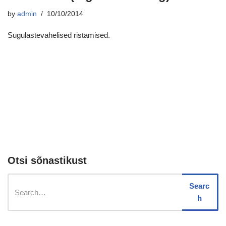
by
admin
10/10/2014
Sugulastevahelised ristamised.
Otsi sõnastikust
Searc
h