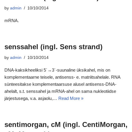
by
admin
10/10/2014
mRNA.
senssahel (ingl. Sens strand)
by
admin
10/10/2014
DNA-kaksikheeliksi 5´→3´-suunaline üksikahel, mis on
komplementaarne teisele, antisenss- e. matriitsahelale. RNA
sünteesitakse komplementaarsuse alusel antisenss-DNA-
ahelalt, s.t. senssahel ja mRNA-ahel on sama nukleotiidse
järjestusega, v.a. asjaolu,…
Read More »
sentimorgan, cM (ingl. CentiMorgan,