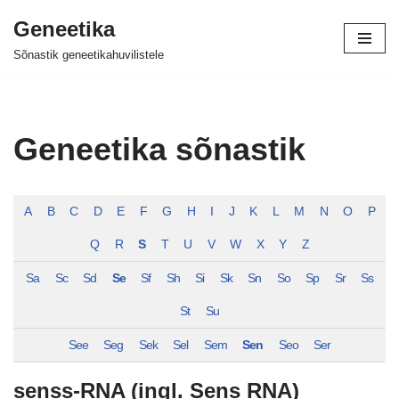
Geneetika
Skip
Sõnastik geneetikahuvilistele
to
content
Geneetika sõnastik
A
B
C
D
E
F
G
H
I
J
K
L
M
N
O
P
Q
R
S
T
U
V
W
X
Y
Z
Sa
Sc
Sd
Se
Sf
Sh
Si
Sk
Sn
So
Sp
Sr
Ss
St
Su
See
Seg
Sek
Sel
Sem
Sen
Seo
Ser
senss-RNA (ingl. Sens RNA)