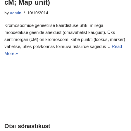
cM; Map unit)
by
admin
10/10/2014
Kromosoomide geneetilise kaardistuse ühik, millega
mõõdetakse geenide aheldust (omavahelist kaugust). Üks
sentimorgan (cM) on kromosoomi kahe punkti (lookus, marker)
vahelise, ühes põlvkonnas toimuva ristsiirde sagedus…
Read
More »
Otsi sõnastikust