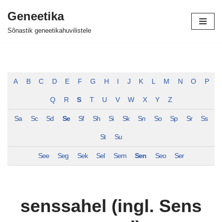
Geneetika
Skip
Sõnastik geneetikahuvilistele
to
content
A
B
C
D
E
F
G
H
I
J
K
L
M
N
O
P
Q
R
S
T
U
V
W
X
Y
Z
Sa
Sc
Sd
Se
Sf
Sh
Si
Sk
Sn
So
Sp
Sr
Ss
St
Su
See
Seg
Sek
Sel
Sem
Sen
Seo
Ser
senssahel (ingl. Sens