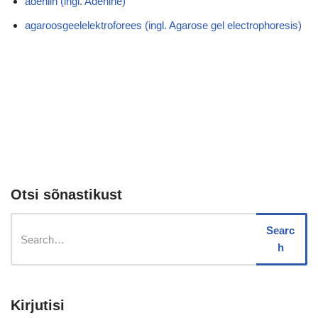
adeniin (ingl. Adenine)
agaroosgeelelektroforees (ingl. Agarose gel electrophoresis)
Otsi sõnastikust
Searc
h
Kirjutisi