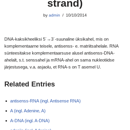
strand)
by
admin
10/10/2014
DNA-kaksikheeliksi 5´→3´-suunaline üksikahel, mis on
komplementaarne teisele, antisenss- e. matriitsahelale. RNA
sünteesitakse komplementaarsuse alusel antisenss-DNA-
ahelalt, s.t. senssahel ja mRNA-ahel on sama nukleotiidse
järjestusega, v.a. asjaolu, et RNA-s on T asemel U.
Related Entries
antisenss-RNA (ingl. Antisense RNA)
A (ingl. Adenine, A)
A-DNA (ingl. A-DNA)