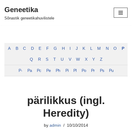
Geneetika
Skip
Sõnastik geneetikahuvilistele
to
content
A
B
C
D
E
F
G
H
I
J
K
L
M
N
O
P
Q
R
S
T
U
V
W
X
Y
Z
P-
Pa
Pc
Pe
Ph
Pi
Pl
Po
Pr
Ps
Pu
pärilikkus (ingl.
Heredity)
by
admin
10/10/2014