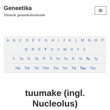
Geneetika
Skip
Sõnastik geneetikahuvilistele
to
content
A
B
C
D
E
F
G
H
I
J
K
L
M
N
O
P
Q
R
S
T
U
V
W
X
Y
Z
T-
Ta
Tc
Te
Tf
Ti
Tn
To
Tr
Ts
Tu
Ty
Tub
Tüh
Tül
Tüm
Tun
Tur
Tüt
Tuu
Tüv
tuumake (ingl.
Nucleolus)