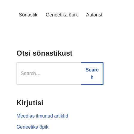
Sõnastik
Geneetika õpik
Autorist
Otsi sõnastikust
Searc
h
Kirjutisi
Meedias ilmunud artiklid
Geneetika õpik