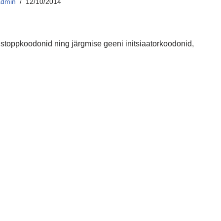
admin
12/10/2014
i stoppkoodonid ning järgmise geeni initsiaatorkoodonid,