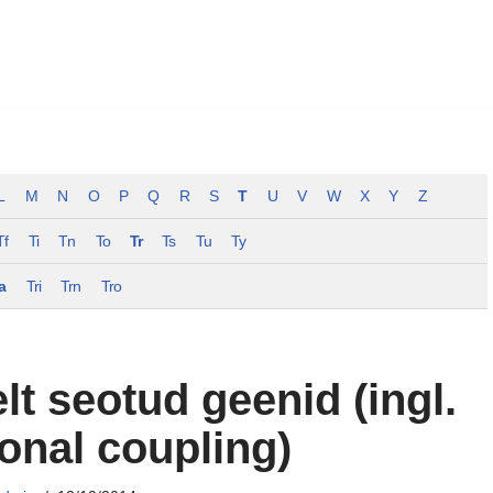
L
M
N
O
P
Q
R
S
T
U
V
W
X
Y
Z
Tf
Ti
Tn
To
Tr
Ts
Tu
Ty
a
Tri
Trn
Tro
elt seotud geenid (ingl.
ional coupling)