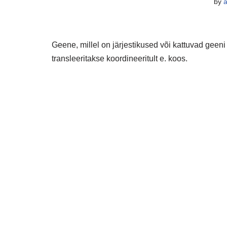
by
Geene, millel on järjestikused või kattuvad geen
transleeritakse koordineeritult e. koos.