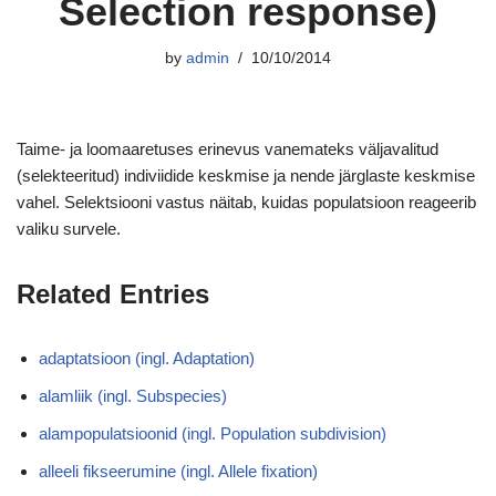
Selection response)
by
admin
10/10/2014
Taime- ja loomaaretuses erinevus vanemateks väljavalitud
(selekteeritud) indiviidide keskmise ja nende järglaste keskmise
vahel. Selektsiooni vastus näitab, kuidas populatsioon reageerib
valiku survele.
Related Entries
adaptatsioon (ingl. Adaptation)
alamliik (ingl. Subspecies)
alampopulatsioonid (ingl. Population subdivision)
alleeli fikseerumine (ingl. Allele fixation)