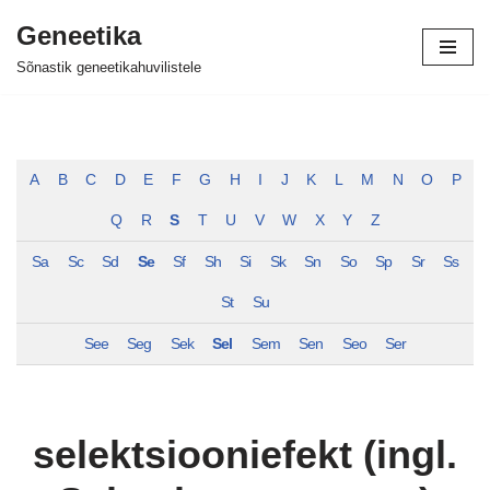
Geneetika
Skip
Sõnastik geneetikahuvilistele
to
content
A
B
C
D
E
F
G
H
I
J
K
L
M
N
O
P
Q
R
S
T
U
V
W
X
Y
Z
Sa
Sc
Sd
Se
Sf
Sh
Si
Sk
Sn
So
Sp
Sr
Ss
St
Su
See
Seg
Sek
Sel
Sem
Sen
Seo
Ser
selektsiooniefekt (ingl.