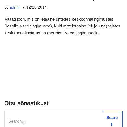
by
admin
12/10/2014
Mutatsioon, mis on letaalne ühtedes keskkonnatingimustes
(restriktiivsed tingimused), kuid mitteletaalne (elujõuline) teistes
keskkonnatingimustes (permissiivsed tingimused).
Otsi sõnastikust
Searc
h