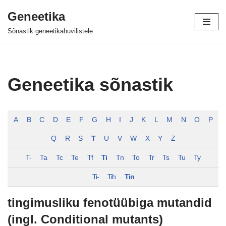
Geneetika
Skip
Sõnastik geneetikahuvilistele
to
content
Geneetika sõnastik
A
B
C
D
E
F
G
H
I
J
K
L
M
N
O
P
Q
R
S
T
U
V
W
X
Y
Z
T-
Ta
Tc
Te
Tf
Ti
Tn
To
Tr
Ts
Tu
Ty
Ti-
Tih
Tin
tingimusliku fenotüübiga mutandid
(ingl. Conditional mutants)