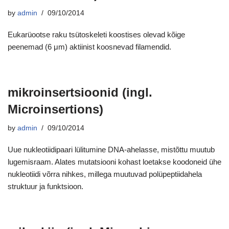
by
admin
09/10/2014
Eukarüootse raku tsütoskeleti koostises olevad kõige
peenemad (6 μm) aktiinist koosnevad filamendid.
mikroinsertsioonid (ingl.
Microinsertions)
by
admin
09/10/2014
Uue nukleotiidipaari lülitumine DNA-ahelasse, mistõttu muutub
lugemisraam. Alates mutatsiooni kohast loetakse koodoneid ühe
nukleotiidi võrra nihkes, millega muutuvad polüpeptiidahela
struktuur ja funktsioon.