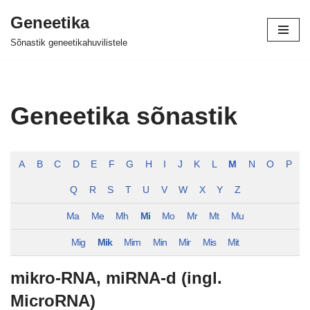
Geneetika
Skip
Sõnastik geneetikahuvilistele
to
content
Geneetika sõnastik
A
B
C
D
E
F
G
H
I
J
K
L
M
N
O
P
Q
R
S
T
U
V
W
X
Y
Z
Ma
Me
Mh
Mi
Mo
Mr
Mt
Mu
Mig
Mik
Mim
Min
Mir
Mis
Mit
mikro-RNA, miRNA-d (ingl.
MicroRNA)