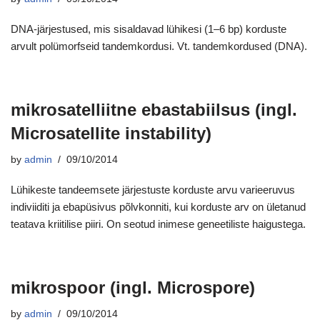
DNA-järjestused, mis sisaldavad lühikesi (1–6 bp) korduste
arvult polümorfseid tandemkordusi. Vt. tandemkordused (DNA).
mikrosatelliitne ebastabiilsus (ingl.
Microsatellite instability)
by
admin
09/10/2014
Lühikeste tandeemsete järjestuste korduste arvu varieeruvus
indiviiditi ja ebapüsivus põlvkonniti, kui korduste arv on ületanud
teatava kriitilise piiri. On seotud inimese geneetiliste haigustega.
mikrospoor (ingl. Microspore)
by
admin
09/10/2014