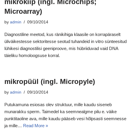
mikrokiip (ingl. Microchips;
Microarray)
by
admin
09/10/2014
Diagnostiline meetod, kus ränikihiga klaasile on korrapäraselt
üliväikestesse sektoritesse seotud tuhandeid in vitro sünteesitud
lühikesi diagnostilisi geeniproove, mis hübriiduvad vaid DNA
täieliku homoloogsuse korral.
mikropüül (ingl. Micropyle)
by
admin
09/10/2014
Putukamuna esiosas olev struktuur, mille kaudu siseneb
munarakku sperm. Taimedel ka seemnealgme pilu e. väike
punktitaoline ava, mille kaudu pääseb vesi hõlpsasti seemnesse
ja mille…
Read More »