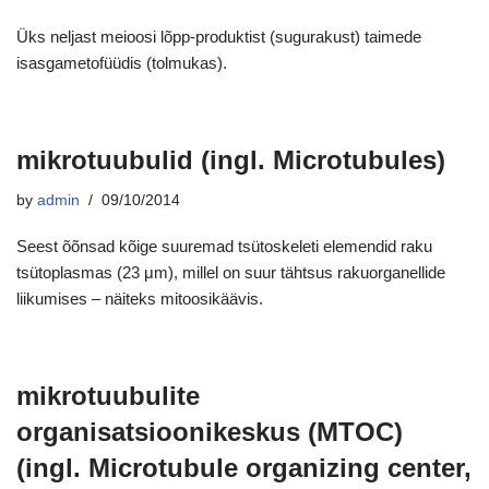
Üks neljast meioosi lõpp-produktist (sugurakust) taimede
isasgametofüüdis (tolmukas).
mikrotuubulid (ingl. Microtubules)
by
admin
09/10/2014
Seest õõnsad kõige suuremad tsütoskeleti elemendid raku
tsütoplasmas (23 μm), millel on suur tähtsus rakuorganellide
liikumises – näiteks mitoosikäävis.
mikrotuubulite
organisatsioonikeskus (MTOC)
(ingl. Microtubule organizing center,