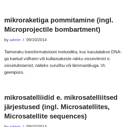
mikroraketiga pommitamine (ingl.
Microprojectile bombartment)
by
admin
09/10/2014
Taimeraku transformatsiooni metoodika, kus kasutatakse DNA-
ga kaetud volframi või kullaosakeste rakku sisseviimist e.
sissetulistamist, näiteks suruõhu või lämmastikuga. Vt.
geenipüss.
mikrosatelliidid e. mikrosatelliitsed
järjestused (ingl. Microsatellites,
Microsatellite sequences)
by
admin
09/10/2014