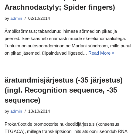
Arachnodactyly; Spider fingers)
by
admin
02/10/2014
Ämbliksõrmsus; tabandunud inimese sõrmed on pikad ja
peened. See kaasneb enamasti muude skeletianomaaliatega.
Tuntuim on autosoomdominantne Marfani sündroom, mille puhul
on pikad jäsemed, ülipainduvad liigesed…
Read More »
äratundmisjärjestus (-35 järjestus)
(ingl. Recognition sequence, -35
sequence)
by
admin
13/10/2014
Prokarüootide promootorite nukleotiidjärjestus (konsensus
TTGACA), millega transkriptsiooni initsiatsioonil seondub RNA