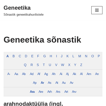
Geneetika
Skip
Sõnastik geneetikahuvilistele
to
content
Geneetika sõnastik
A
B
C
D
E
F
G
H
I
J
K
L
M
N
O
P
Q
R
S
T
U
V
W
X
Y
Z
A-
Aa
Ab
Ad
Af
Ag
Ah
Ai
Aj
Ak
Al
Am
An
Ap
Ar
As
At
Au
Av
Ara
Are
Arh
Ars
Art
Arv
arahnodaktüülia (ingl.