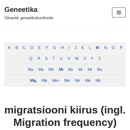
Geneetika
Skip
Sõnastik geneetikahuvilistele
to
content
A
B
C
D
E
F
G
H
I
J
K
L
M
N
O
P
Q
R
S
T
U
V
W
X
Y
Z
Ma
Me
Mh
Mi
Mo
Mr
Mt
Mu
Mig
Mik
Mim
Min
Mir
Mis
Mit
migratsiooni kiirus (ingl.
Migration frequency)