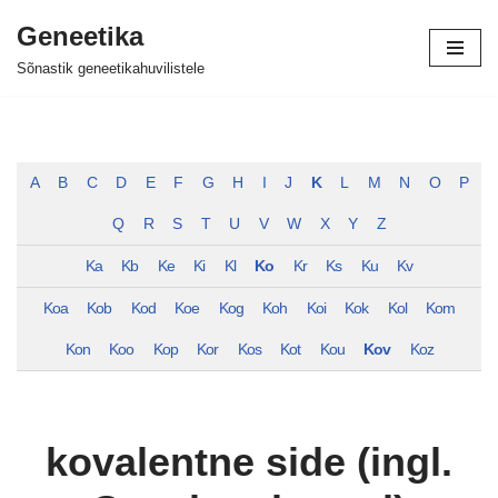
Geneetika
Skip
Sõnastik geneetikahuvilistele
to
content
A
B
C
D
E
F
G
H
I
J
K
L
M
N
O
P
Q
R
S
T
U
V
W
X
Y
Z
Ka
Kb
Ke
Ki
Kl
Ko
Kr
Ks
Ku
Kv
Koa
Kob
Kod
Koe
Kog
Koh
Koi
Kok
Kol
Kom
Kon
Koo
Kop
Kor
Kos
Kot
Kou
Kov
Koz
kovalentne side (ingl.