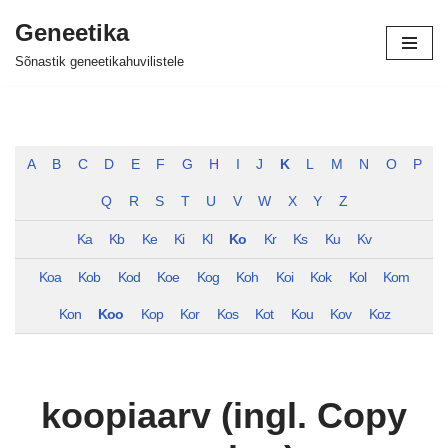
Geneetika
Skip
Sõnastik geneetikahuvilistele
to
content
A
B
C
D
E
F
G
H
I
J
K
L
M
N
O
P
Q
R
S
T
U
V
W
X
Y
Z
Ka
Kb
Ke
Ki
Kl
Ko
Kr
Ks
Ku
Kv
Koa
Kob
Kod
Koe
Kog
Koh
Koi
Kok
Kol
Kom
Kon
Koo
Kop
Kor
Kos
Kot
Kou
Kov
Koz
koopiaarv (ingl. Copy