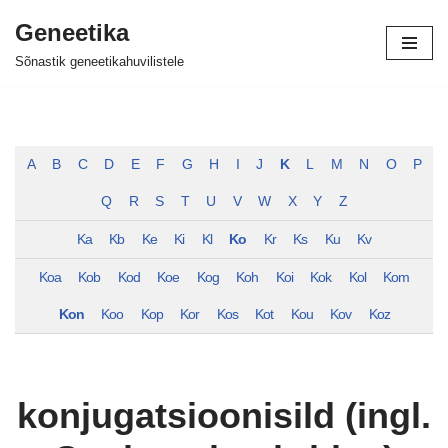
Geneetika
Skip
Sõnastik geneetikahuvilistele
to
content
A
B
C
D
E
F
G
H
I
J
K
L
M
N
O
P
Q
R
S
T
U
V
W
X
Y
Z
Ka
Kb
Ke
Ki
Kl
Ko
Kr
Ks
Ku
Kv
Koa
Kob
Kod
Koe
Kog
Koh
Koi
Kok
Kol
Kom
Kon
Koo
Kop
Kor
Kos
Kot
Kou
Kov
Koz
konjugatsioonisild (ingl.