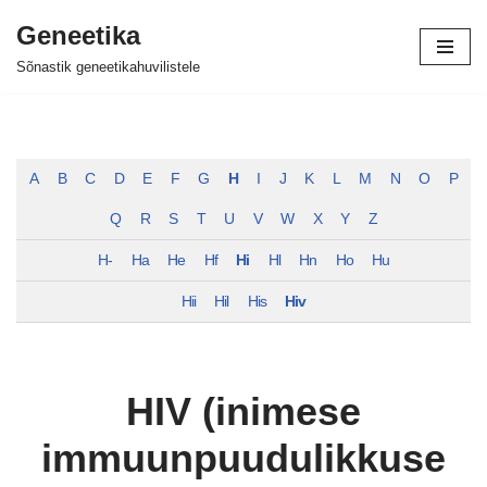
Geneetika
Skip
Sõnastik geneetikahuvilistele
to
content
A
B
C
D
E
F
G
H
I
J
K
L
M
N
O
P
Q
R
S
T
U
V
W
X
Y
Z
H-
Ha
He
Hf
Hi
Hl
Hn
Ho
Hu
Hii
Hil
His
Hiv
HIV (inimese
immuunpuudulikkuse