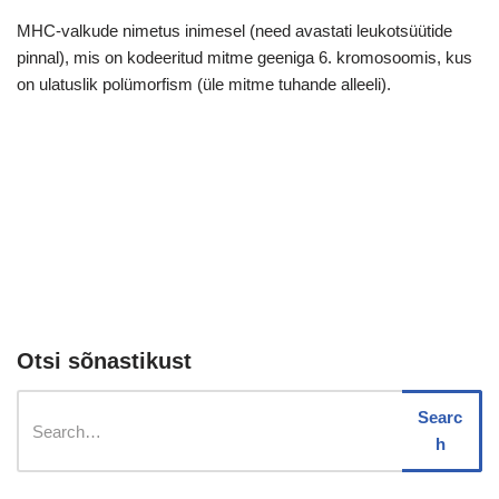
MHC-valkude nimetus inimesel (need avastati leukotsüütide
pinnal), mis on kodeeritud mitme geeniga 6. kromosoomis, kus
on ulatuslik polümorfism (üle mitme tuhande alleeli).
Otsi sõnastikust
Searc
h