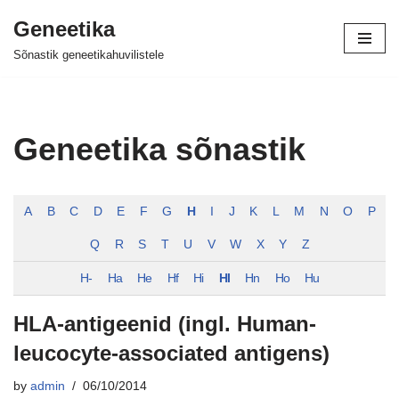
Geneetika
Skip
Sõnastik geneetikahuvilistele
to
content
Geneetika sõnastik
A
B
C
D
E
F
G
H
I
J
K
L
M
N
O
P
Q
R
S
T
U
V
W
X
Y
Z
H-
Ha
He
Hf
Hi
Hl
Hn
Ho
Hu
HLA-antigeenid (ingl. Human-
leucocyte-associated antigens)
by
admin
06/10/2014