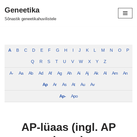
Geneetika
Skip
Sõnastik geneetikahuvilistele
to
content
A
B
C
D
E
F
G
H
I
J
K
L
M
N
O
P
Q
R
S
T
U
V
W
X
Y
Z
A-
Aa
Ab
Ad
Af
Ag
Ah
Ai
Aj
Ak
Al
Am
An
Ap
Ar
As
At
Au
Av
Ap-
Apo
AP-lüaas (ingl. AP