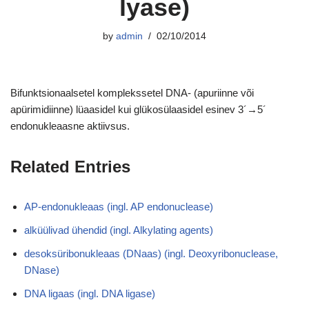
lyase)
by
admin
02/10/2014
Bifunktsionaalsetel komplekssetel DNA- (apuriinne või
apürimidiinne) lüaasidel kui glükosülaasidel esinev 3´→5´
endonukleaasne aktiivsus.
Related Entries
AP-endonukleaas (ingl. AP endonuclease)
alküülivad ühendid (ingl. Alkylating agents)
desoksüribonukleaas (DNaas) (ingl. Deoxyribonuclease,
DNase)
DNA ligaas (ingl. DNA ligase)