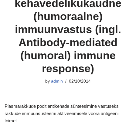
kehavedelikukaudne
(humoraalne)
immuunvastus (ingl.
Antibody-mediated
(humoral) immune
response)
by
admin
02/10/2014
Plasmarakkude poolt antikehade sünteesimine vastuseks
rakkude immuunsüsteemi aktiveerimisele võõra antigeeni
toimel.