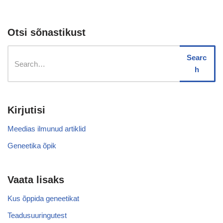
Otsi sõnastikust
Searc
h
Kirjutisi
Meedias ilmunud artiklid
Geneetika õpik
Vaata lisaks
Kus õppida geneetikat
Teadusuuringutest