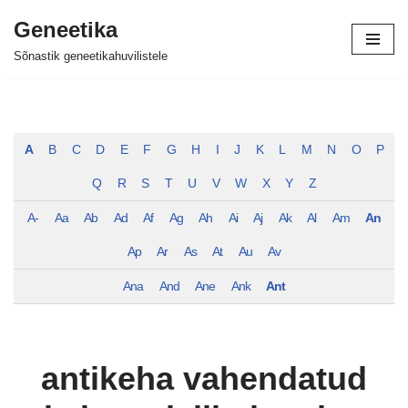
Geneetika
Skip
Sõnastik geneetikahuvilistele
to
content
A
B
C
D
E
F
G
H
I
J
K
L
M
N
O
P
Q
R
S
T
U
V
W
X
Y
Z
A-
Aa
Ab
Ad
Af
Ag
Ah
Ai
Aj
Ak
Al
Am
An
Ap
Ar
As
At
Au
Av
Ana
And
Ane
Ank
Ant
antikeha vahendatud