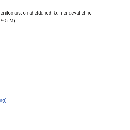
enilookust on aheldunud, kui nendevaheline
 50 cM).
ing)