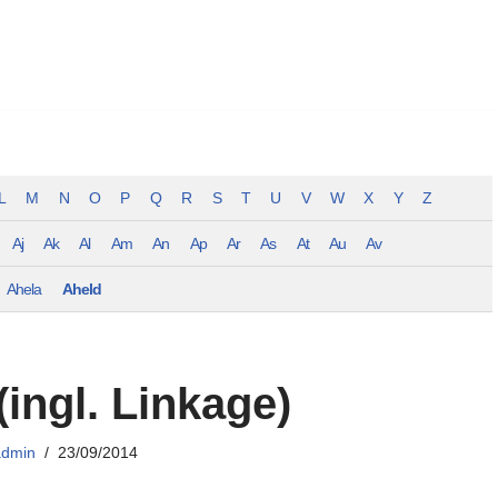
L
M
N
O
P
Q
R
S
T
U
V
W
X
Y
Z
Aj
Ak
Al
Am
An
Ap
Ar
As
At
Au
Av
Ahela
Aheld
(ingl. Linkage)
admin
23/09/2014