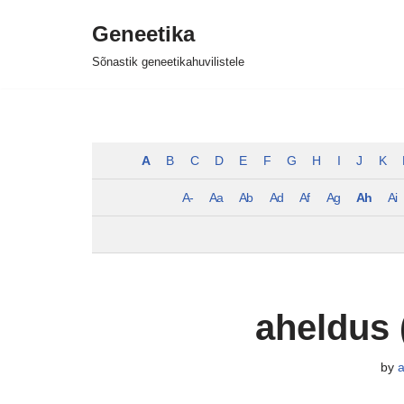
Geneetika
Skip
Sõnastik geneetikahuvilistele
to
content
A
B
C
D
E
F
G
H
I
J
K
A-
Aa
Ab
Ad
Af
Ag
Ah
Ai
aheldus 
by