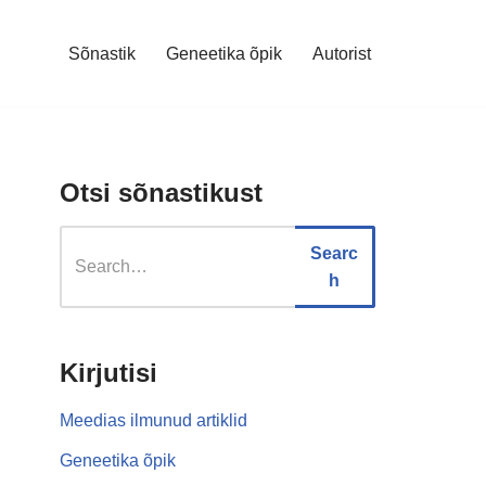
Sõnastik
Geneetika õpik
Autorist
Otsi sõnastikust
Searc
h
Kirjutisi
Meedias ilmunud artiklid
Geneetika õpik