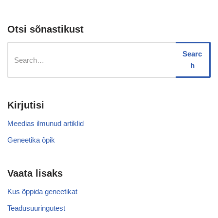
Otsi sõnastikust
Searc
h
Kirjutisi
Meedias ilmunud artiklid
Geneetika õpik
Vaata lisaks
Kus õppida geneetikat
Teadusuuringutest