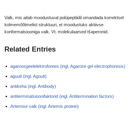
Valk, mis aitab moodustuval polüpeptiidil omandada korrektset
kolmemõõtmelist struktuuri, et moodustuks aktiivse
konformatsiooniga valk. Vt. molekulaarsed tšaperonid.
Related Entries
agaroosgeelelektroforees (ingl. Agarose gel electrophoresis)
aguuti (ingl. Agouti)
antikeha (ingl. Antibody)
antiterminatsioonifaktorid (ingl. Antitermination factors)
Artemise valk (ingl. Artemis protein)