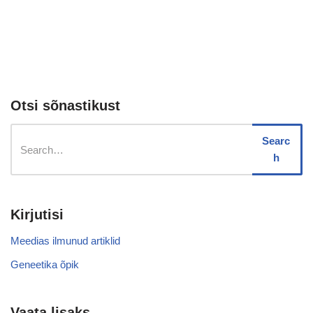
Otsi sõnastikust
Searc
h
Kirjutisi
Meedias ilmunud artiklid
Geneetika õpik
Vaata lisaks