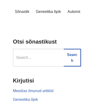
Sõnastik
Geneetika õpik
Autorist
Otsi sõnastikust
Searc
h
Kirjutisi
Meedias ilmunud artiklid
Geneetika õpik