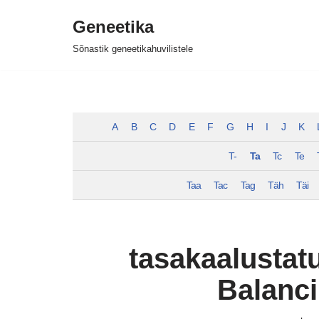
Geneetika
Skip
Sõnastik geneetikahuvilistele
to
content
A
B
C
D
E
F
G
H
I
J
K
T-
Ta
Tc
Te
Taa
Tac
Tag
Täh
Täi
tasakaalustatu
Balanci