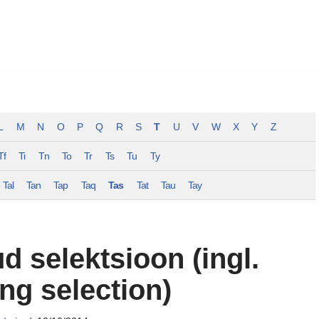
L
M
N
O
P
Q
R
S
T
U
V
W
X
Y
Z
Tf
Ti
Tn
To
Tr
Ts
Tu
Ty
Tal
Tan
Tap
Taq
Tas
Tat
Tau
Tay
d selektsioon (ingl.
ng selection)