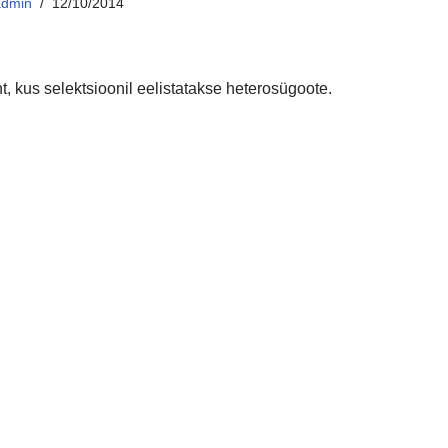
admin
12/10/2014
, kus selektsioonil eelistatakse heterosügoote.